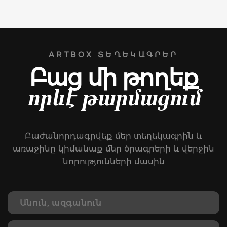
ARTBOX ՏԵՂԵԿԱԳՐԵՐ
Բաց մի թողեք
որևէ թարմացում
Բաժանորդագրվեք մեր տեղեկագրին և
առաջինը կիմանաք մեր ծրագրերի և վերջին
նորությունների մասին