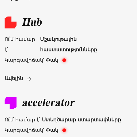
Hub
Ու՞մ համար
Մշակութային
է՝
հաստատությունները
Կարգավիճակ՝
Փակ
Ավելին
accelerator
Ու՞մ համար է՝
Ստեղծարար ստարտափները
Կարգավիճակ՝
Փակ