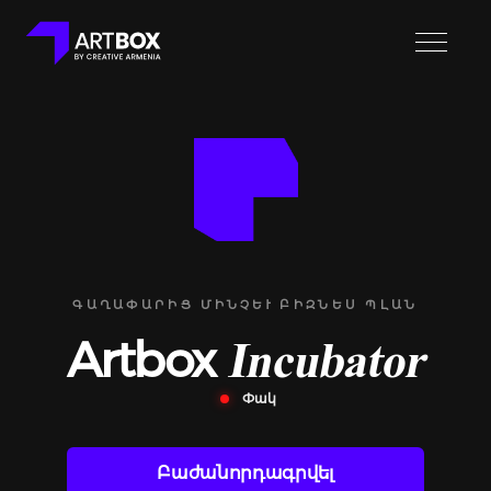
ԳԱՂԱՓԱՐԻՑ ՄԻՆՉԵՒ ԲԻԶՆԵՍ ՊԼԱՆ
Artbox
Incubator
Փակ
Բաժանորդագրվել