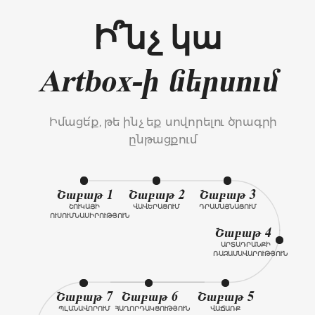
Ի՞նչ կա
Artbox-ի ներսում
Իմացե՛ք, թե ինչ եք սովորելու ծրագրի
ընթացքում
Շաբաթ 1
Շաբաթ 2
Շաբաթ 3
ՇՈՒԿԱՅԻ
ՎԱՎԵՐԱՑՈՒՄ
ԴՐԱՄԱՅՆԱՑՈՒՄ
ՈՒՍՈՒՄՆԱՍԻՐՈՒԹՅՈՒՆ
Շաբաթ 4
ԱՐՏԱԴՐԱՆՔԻ
ՌԱԶԱՄԱՎԱՐՈՒԹՅՈՒՆ
Շաբաթ 7
Շաբաթ 6
Շաբաթ 5
ՊԼԱՆԱՎՈՐՈՒՄ
ՀԱՂՈՐԴԱԿՑՈՒԹՅՈՒՆ
ՎԱՃԱՌՔ