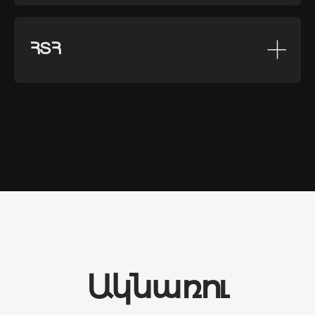
ՀՏՀ
Ակնառու