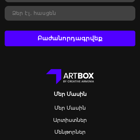
Բաժանորդագրվեք
Մեր Մասին
Մեր Մասին
Արտիստներ
Մենթորներ