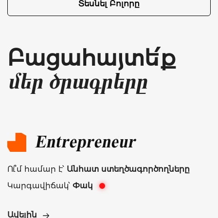
Տեսնել Բոլորը
Բացահայտե՛ք
մեր ծրագրերը
Entrepreneur
Ու՞մ համար է՝
Անհատ ստեղծագործողները
Կարգավիճակ՝
Փակ
Ավելին