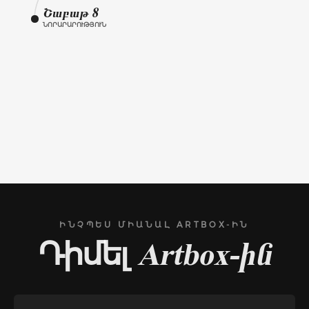
Շաբաթ 8
ՆՈՐԱՐԱՐՈՒԹՅՈՒՆ
ԻՆՉՊԵՍ ՄԻԱՆԱԼ ARTBOX-ԻՆ
Դիմել
Artbox-ին