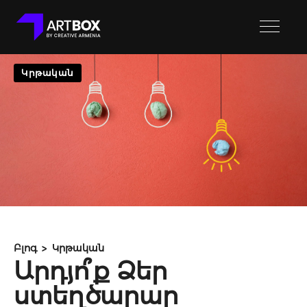
Կրթական
Բլոգ
Կրթական
Արդյո՞ք Ձեր
ստեղծարար