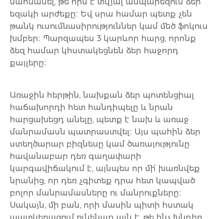
սահմանել, թե որն է տվյալ ասպարեզում ձեր
եզակի արժեքը։ Եվ սրա համար պետք չեն
թանկ ուսումնասիրություններ կամ մեծ ֆոկուս
խմբեր։ Պարզապես 3 կարևոր հարց, որոնք
ձեզ համար կհստակեցնեն ձեր հաջորդ
քայլերը։
Առաջին հերթին, նախքան ձեր պոտենցիալ
հաճախորդի հետ հանդիպելը և նրան
հարցախեցդ անելը, պետք է նախ և առաջ
մանրամասն պատրաստվել։ Այս պահին ձեր
ստեղծարար բիզնեսը կամ ծառայությունը
հավանաբար դեռ գաղափարի
կարգավիճակում է, այնպես որ մի՛ խառնվեք
նրանից, որ դեռ չգիտեք դրա հետ կապված
բոլոր մանրամասները ու մանրուքները։
Սակայն, մի բան, որի մասին պիտի հստակ
պատկերացում ունենաք այն է, թե ինչ խնդիր