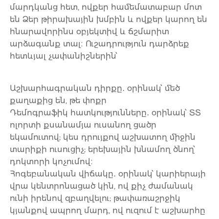
մարդկանց հետ, ովքեր համեմատաբար մոտ
են Ձեր թիրախային խմբին և ովքեր կարող են
հնարավորինս օբյեկտիվ և ճշմարիտ
արձագանք տալ։ Ուշադրություն դարձրեք
հետևյալ չափանիշներին՝
Աշխարհագրական դիրքը․ օրինակ՝ մեծ
քաղաքից են, թե փոքր
Դեմոգրաֆիկ հատկությունները․ օրինակ՝ ՏՏ
ոլորտի քսանամյա ուսանող ցածր
եկամուտով; կես դրույքով աշխատող միջին
տարիքի ուսուցիչ; երեխային խնամող ծնող՝
դոկտորի կոչումով։
Հոգեբանական վիճակը․ օրինակ՝ կարիերայի
վրա կենտրոնացած կին, ով քիչ ժամանակ
ունի իրենով զբաղվելու; թափառաշրջիկ
կյանքով ապրող մարդ, ով ուզում է աշխարհը