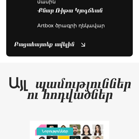
մասին
Քնար Ռիթա Կյոգճեան
Artbox ծրագրի ղեկավար
Բացահայտեք ավելին
Այլ
պամություններ
ու հոդվածներ
Նորություններ