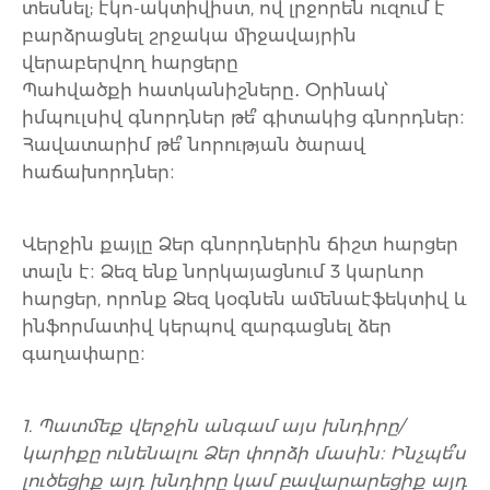
տեսնել; էկո-ակտիվիստ, ով լրջորեն ուզում է
բարձրացնել շրջակա միջավայրին
վերաբերվող հարցերը
Պահվածքի հատկանիշները․ Օրինակ՝
իմպուլսիվ գնորդներ թե՞ գիտակից գնորդներ։
Հավատարիմ թե՞ նորության ծարավ
հաճախորդներ։
Վերջին քայլը Ձեր գնորդներին ճիշտ հարցեր
տալն է։ Ձեզ ենք նորկայացնում 3 կարևոր
հարցեր, որոնք Ձեզ կօգնեն ամենաէֆեկտիվ և
ինֆորմատիվ կերպով զարգացնել ձեր
գաղափարը։
1. Պատմեք վերջին անգամ այս խնդիրը/
կարիքը ունենալու Ձեր փորձի մասին։ Ինչպե՞ս
լուծեցիք այդ խնդիրը կամ բավարարեցիք այդ