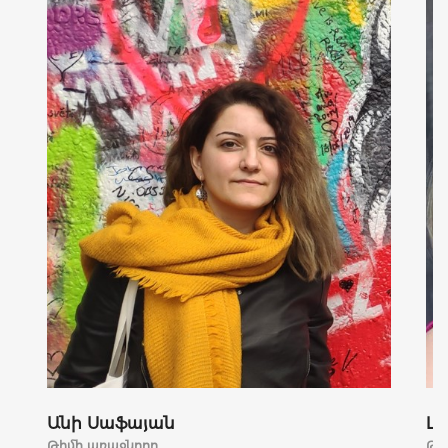
Անի Սաֆայան
Լո
Թիմի առաջնորդ
Թի