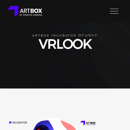
ARTBOX INCUBATOR ԾՐԱԳԻՐ
VRLOOK