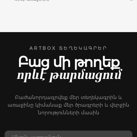
ARTBOX ՏԵՂԵԿԱԳՐԵՐ
Բաց մի թողեք
որևէ թարմացում
Բաժանորդագրվեք մեր տեղեկագրին և
առաջինը կիմանաք մեր ծրագրերի և վերջին
նորությունների մասին