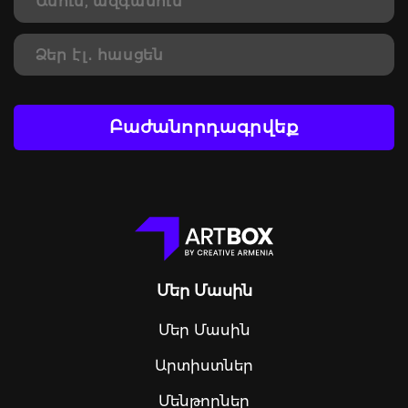
Բաժանորդագրվեք
Մեր Մասին
Մեր Մասին
Արտիստներ
Մենթորներ