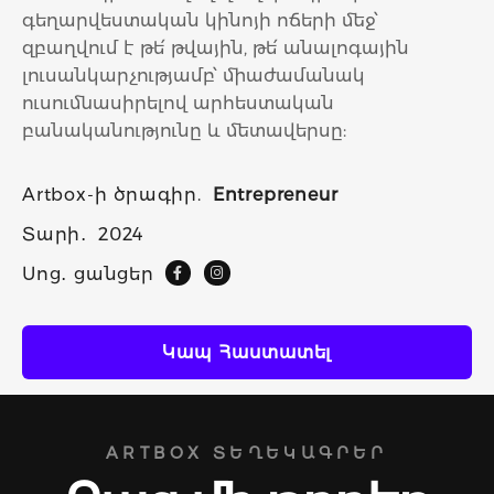
գեղարվեստական կինոյի ոճերի մեջ՝
զբաղվում է թե՛ թվային, թե՛ անալոգային
լուսանկարչությամբ՝ միաժամանակ
ուսումնասիրելով արհեստական ​​
բանականությունը և մետավերսը:
Artbox-ի ծրագիր.
Entrepreneur
Տարի․
2024
Սոց․ ցանցեր
Կապ Հաստատել
ARTBOX ՏԵՂԵԿԱԳՐԵՐ