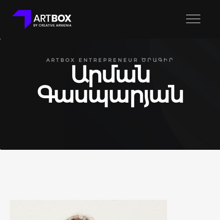
ARTBOX ENTREPRENEUR ԾՐԱԳԻՐ
Արման
Գասպարյան