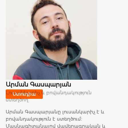
Արման Գասպարյան
Լուսանկարիչ և բովանդակություն
Ստուդիա
ստեղծող
Արման Գասպարյանը լուսանկարիչ է և
բովանդակություն է ստեղծում։
Մասնագիտանալով վավերագրական և